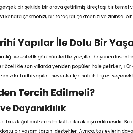
- gevşek bir şekilde bir araya getirilmiş kireçtaşı bir temel
bayı kenara çekmenizi, bir fotoğraf çekmenizi ve zihinsel bi
arihi Yapılar İle Dolu Bir Yaş
mlığı ve estetik görünümleri ile yüzyıllar boyunca insanlar
er özellikle son yıllarda yeniden popüler hale gelirken, Türk
mızda, tarihi yapıları sevenler için satılık taş ev seçenekle
den Tercih Edilmeli?
ve Dayanıklılık
n biri, doğal malzemeler kullanılarak inşa edilmesidir. B
 dostu bir yaşam tarzını destekler. Ayrıca, taş evlerin dayan