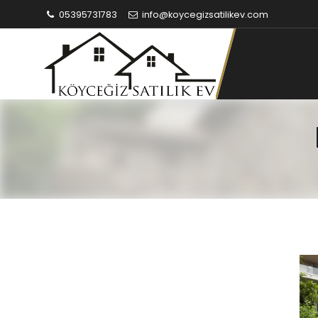
05395731783
info@koycegizsatilikev.com